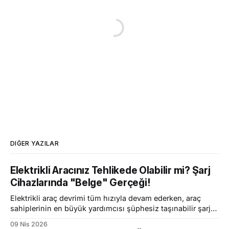
DIĞER YAZILAR
Elektrikli Aracınız Tehlikede Olabilir mi? Şarj
Cihazlarında "Belge" Gerçeği!
Elektrikli araç devrimi tüm hızıyla devam ederken, araç
sahiplerinin en büyük yardımcısı şüphesiz taşınabilir şarj
aletleri (220V-380V) oluyor. İster evde, ister yazlıkta, ister
09 Nis 2026
uzun bir seyahatte olun; aracınızı dilediğiniz yerde şarj