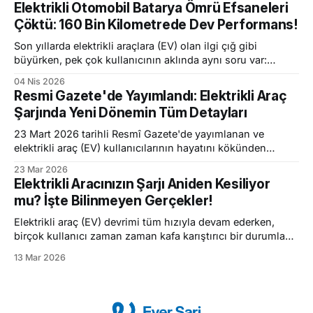
Elektrikli Otomobil Batarya Ömrü Efsaneleri
edebilme özgürlüğü mükemmel bir konfor. Ancak uzmanlar
Çöktü: 160 Bin Kilometrede Dev Performans!
ve yetkili merciler son günlerde çok kritik bir konuda
elektrikli araç sahiplerini
Son yıllarda elektrikli araçlara (EV) olan ilgi çığ gibi
büyürken, pek çok kullanıcının aklında aynı soru var:
"Elektrikli araç bataryaları ne kadar dayanır?" Pazardaki
04 Nis 2026
yaygın endişeler genellikle bataryaların kısa sürede
Resmi Gazete'de Yayımlandı: Elektrikli Araç
ömrünü tamamlayacağı ve büyük masraflar çıkaracağı
Şarjında Yeni Dönemin Tüm Detayları
yönündeydi. Ancak Avrupa'nın önde gelen filo kiralama ve
mobilite şirketlerinden
23 Mart 2026 tarihli Resmî Gazete'de yayımlanan ve
elektrikli araç (EV) kullanıcılarının hayatını kökünden
değiştirecek olan yeni şarj hizmetleri yönetmeliği yürürlüğe
23 Mar 2026
girdi. Son yıllarda yollardaki elektrikli araç sayısının hızla
Elektrikli Aracınızın Şarjı Aniden Kesiliyor
artmasıyla birlikte, şarj istasyonlarında yaşanan karmaşa,
mu? İşte Bilinmeyen Gerçekler!
gizli ücretler, bitmek bilmeyen bekleme süreleri ve istasyon
işgalleri, kullanıcıların en büyük şikayet
Elektrikli araç (EV) devrimi tüm hızıyla devam ederken,
birçok kullanıcı zaman zaman kafa karıştırıcı bir durumla
karşı karşıya kalıyor. Kullanıcı forumlarında ve sosyal
13 Mar 2026
medyada en çok sorulan sorulardan biri şudur: "İş
yerindeki şarj cihazı aracımı sorunsuz şarj ediyor, ancak
evdeki veya başka bir istasyondaki cihaz sürekli şarjı
kesiyor. Cihazım