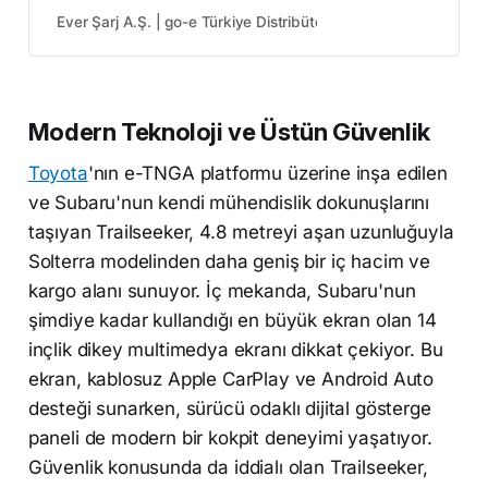
Elektrikli Araç Hızlı Şarj Cihazı
Ever Şarj A.Ş. | go-e Türkiye Distribütörü
GO-E
Modern Teknoloji ve Üstün Güvenlik
Toyota
'nın e-TNGA platformu üzerine inşa edilen
ve Subaru'nun kendi mühendislik dokunuşlarını
taşıyan Trailseeker, 4.8 metreyi aşan uzunluğuyla
Solterra modelinden daha geniş bir iç hacim ve
kargo alanı sunuyor. İç mekanda, Subaru'nun
şimdiye kadar kullandığı en büyük ekran olan 14
inçlik dikey multimedya ekranı dikkat çekiyor. Bu
ekran, kablosuz Apple CarPlay ve Android Auto
desteği sunarken, sürücü odaklı dijital gösterge
paneli de modern bir kokpit deneyimi yaşatıyor.
Güvenlik konusunda da iddialı olan Trailseeker,