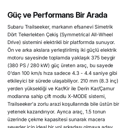
Güç ve Performans Bir Arada
Subaru Trailseeker, markanın efsanevi Simetrik
Dört Tekerlekten Çekiş (Symmetrical All-Wheel
Drive) sistemini elektrikli bir platformda sunuyor.
Ön ve arka akslara yerleştirilmiş iki güçlü elektrik
motoru sayesinde toplamda yaklaşık 375 beygir
(380 PS / 280 kW) güç üreten araç, bu sayede
0'dan 100 km/s hıza sadece 4.3 - 4.4 saniye gibi
etkileyici bir sürede ulaşabiliyor. 210 mm (8.3 inç)
yerden yüksekliği ve Kar/Kir ile Derin Kar/Çamur
modlarına sahip çift modlu X-MODE sistemi,
Trailseeker'a zorlu arazi koşullarında bile üstün bir
yetenek kazandırıyor. Ayrıca araç, 1.5 tonun
üzerinde çekme kapasitesi sunarak macera
severler için ideal bir yol arkadaşı olmaya aday.