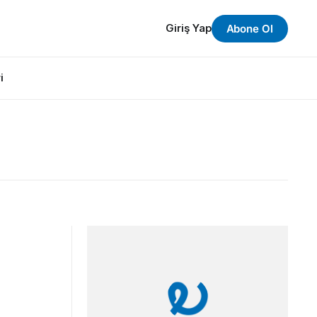
Giriş Yap
Abone Ol
i