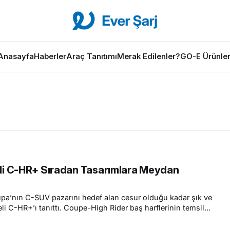
Anasayfa
Haberler
Araç Tanıtımı
Merak Edilenler?
GO-E Ürünler
kli C-HR+ Sıradan Tasarımlara Meydan
pa’nın C-SUV pazarını hedef alan cesur olduğu kadar şık ve
li C-HR+’ı tanıttı. Coupe-High Rider baş harflerinin temsil
izle yeni yolculukların mimarı olmaya aday duygusallık