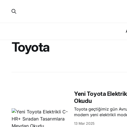
Toyota
Yeni Toyota Elektri
Okudu
Toyota geçtiğimiz gün Avru
modern yeni elektrikli mode
edildiği C-HR+ sevdiklerin
13 Mar 2025
taşıyan bir araç oldu. Sürüşünüze özel bir eğlence karakteri katan yepyeni C-HR+ şık