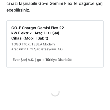
cihazı taşınabilir Go-e Gemini Flex ile özgürce şarj
edebilirsiniz.
GO-E Charger Gemini Flex 22
kW Elektrikli Araç Hızlı Şarj
Cihazı (Mobil I Sabit)
TOGG T10X, TESLA Model Y
Aracınızın Hızlı Şarj istasyonu. GO-E
Charger Gemini Flex Mobil 22 kW
Elektrikli Araç Hızlı Şarj Cihazı
Ever Şarj A.Ş. | go-e Türkiye Distribütörü
GO-E