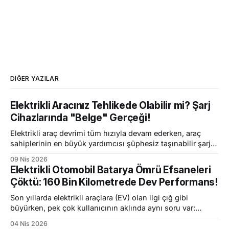
DIĞER YAZILAR
Elektrikli Aracınız Tehlikede Olabilir mi? Şarj
Cihazlarında "Belge" Gerçeği!
Elektrikli araç devrimi tüm hızıyla devam ederken, araç
sahiplerinin en büyük yardımcısı şüphesiz taşınabilir şarj
aletleri (220V-380V) oluyor. İster evde, ister yazlıkta, ister
09 Nis 2026
uzun bir seyahatte olun; aracınızı dilediğiniz yerde şarj
Elektrikli Otomobil Batarya Ömrü Efsaneleri
edebilme özgürlüğü mükemmel bir konfor. Ancak uzmanlar
Çöktü: 160 Bin Kilometrede Dev Performans!
ve yetkili merciler son günlerde çok kritik bir konuda
elektrikli araç sahiplerini
Son yıllarda elektrikli araçlara (EV) olan ilgi çığ gibi
büyürken, pek çok kullanıcının aklında aynı soru var:
"Elektrikli araç bataryaları ne kadar dayanır?" Pazardaki
04 Nis 2026
yaygın endişeler genellikle bataryaların kısa sürede