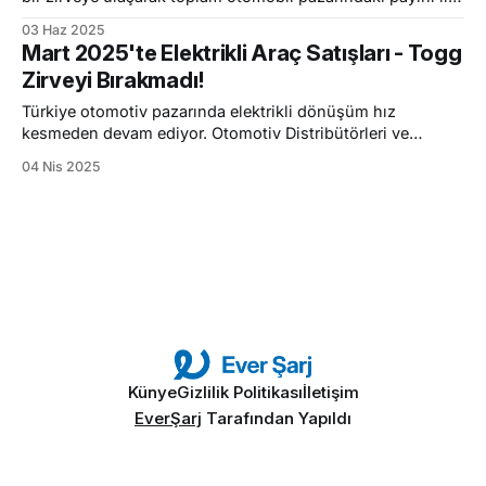
kez %20 sınırına dayadırdı. Otomotiv Distribütörleri ve
03 Haz 2025
Mobilite Derneği (ODMD) verilerine göre, Mayıs ayında
Mart 2025'te Elektrikli Araç Satışları - Togg
16.802 adet elektrikli otomobil satışı gerçekleşirken, bu
Zirveyi Bırakmadı!
rakam toplam pazardaki elektrikli payını %19,7'
Türkiye otomotiv pazarında elektrikli dönüşüm hız
kesmeden devam ediyor. Otomotiv Distribütörleri ve
Mobilite Derneği (ODMD) tarafından açıklanan Mart 2025
04 Nis 2025
verileri, elektrikli otomobillere olan ilginin ne kadar arttığını
bir kez daha gözler önüne serdi. Mart ayında Türkiye'de
tam 12.704 adet elektrikli otomobil satıldı. Bu rakam, Mart
ayında satılan
Künye
Gizlilik Politikası
İletişim
EverŞarj
Tarafından Yapıldı