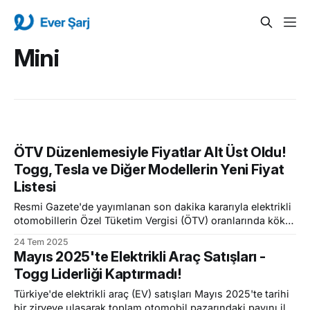
Mini
ÖTV Düzenlemesiyle Fiyatlar Alt Üst Oldu!
Togg, Tesla ve Diğer Modellerin Yeni Fiyat
Listesi
Resmi Gazete'de yayımlanan son dakika kararıyla elektrikli
otomobillerin Özel Tüketim Vergisi (ÖTV) oranlarında köklü
bir değişikliğe gidildi. Yapılan yeni düzenleme ile birlikte,
24 Tem 2025
özellikle düşük ve orta segmentteki elektrikli araçların
Mayıs 2025'te Elektrikli Araç Satışları -
fiyatlarında önemli artışlar yaşanması beklenirken, bazı üst
Togg Liderliği Kaptırmadı!
segment modellerde ise indirim görülecek. Bu değişiklik,
Türkiye'deki elektrikli araç
Türkiye'de elektrikli araç (EV) satışları Mayıs 2025'te tarihi
bir zirveye ulaşarak toplam otomobil pazarındaki payını ilk