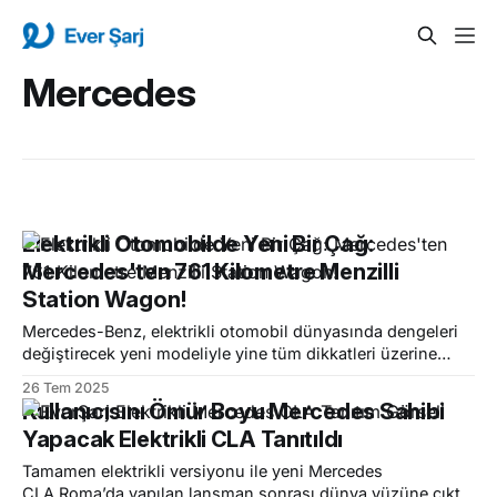
Mercedes
Elektrikli Otomobilde Yeni Bir Çağ:
Mercedes'ten 761 Kilometre Menzilli
Station Wagon!
Mercedes-Benz, elektrikli otomobil dünyasında dengeleri
değiştirecek yeni modeliyle yine tüm dikkatleri üzerine
çekiyor. Markanın ilk tamamen elektrikli station wagonu
26 Tem 2025
olan yeni CLA Shooting Brake, tek şarjla sunduğu 761
Kullanıcısını Ömür Boyu Mercedes Sahibi
kilometrelik inanılmaz menziliyle adeta bir devrim yaratıyor.
Yapacak Elektrikli CLA Tanıtıldı
Şık tasarımı, geniş iç hacmi ve üstün teknolojiyi bir araya
getiren bu model, hem aileler
Tamamen elektrikli versiyonu ile yeni Mercedes
CLA Roma’da yapılan lansman sonrası dünya yüzüne çıktı.