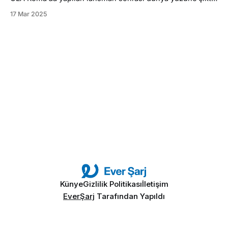
Bu anlamda yeni CLA taşıdığı donanımlar ile ilk olma
17 Mar 2025
özelliklerine sahip. Tepeden tırnağa
güncellenen Mercedes’in kendi işletim sistemi MB.OS ile
çalışan ilk araç olma özelliğini taşıyan CLA markanın
şimdiye kadar ürettiği en akıllı
Künye
Gizlilik Politikası
İletişim
EverŞarj
Tarafından Yapıldı