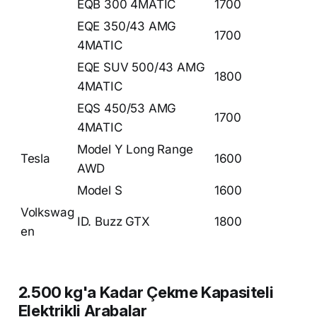
EQB 300 4MATIC
1700
EQE 350/43 AMG
1700
4MATIC
EQE SUV 500/43 AMG
1800
4MATIC
EQS 450/53 AMG
1700
4MATIC
Model Y Long Range
Tesla
1600
AWD
Model S
1600
Volkswag
ID. Buzz GTX
1800
en
2.500 kg'a Kadar Çekme Kapasiteli
Elektrikli Arabalar