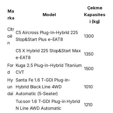
Çekme
Ma
Model
Kapasites
rka
i (kg)
Citr
C5 Aircross Plug-In-Hybrid 225
oë
1300
Stop&Start Plus e-EAT8
n
C5 X Hybrid 225 Stop&Start Max
1350
e-EAT8
For
Kuga 2.5 Plug-in-Hybrid Titanium
1500
d
CVT
Hy
Santa Fe 1.6 T-GDI Plug-in-
un
Hybrid Black Line 4WD
1010
dai
Automatic (5-Seater)
Tucson 1.6 T-GDI Plug-in Hybrid
1210
N Line AWD Automatic