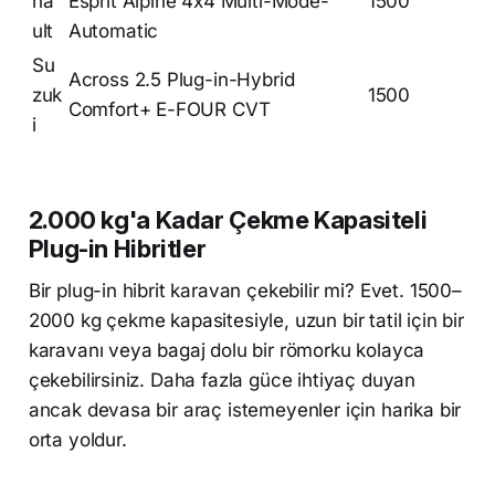
na
Esprit Alpine 4x4 Multi-Mode-
1500
ult
Automatic
Su
Across 2.5 Plug-in-Hybrid
zuk
1500
Comfort+ E-FOUR CVT
i
2.000 kg'a Kadar Çekme Kapasiteli
Plug-in Hibritler
Bir plug-in hibrit karavan çekebilir mi? Evet. 1500–
2000 kg çekme kapasitesiyle, uzun bir tatil için bir
karavanı veya bagaj dolu bir römorku kolayca
çekebilirsiniz. Daha fazla güce ihtiyaç duyan
ancak devasa bir araç istemeyenler için harika bir
orta yoldur.