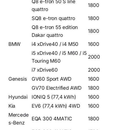
Q8 e-tron 50 S line
1800
quattro
SQ8 e-tron quattro
1800
Q8 e-tron 55 edition
1800
Dakar quattro
BMW
i4 xDrive40 / i4 M50
1600
i5 xDrive40 / i5 M60 / i5
2000
Touring M60
i7 xDrive60
2000
Genesis
GV60 Sport AWD
1600
GV70 Electrified AWD
1800
Hyundai
IONIQ 5 (77,4 kWh)
1600
Kia
EV6 (77,4 kWh) 4WD
1600
Mercede
EQA 300 4MATIC
1800
s-Benz