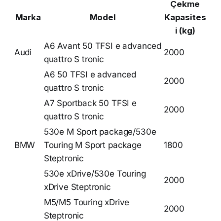
Çekme
Marka
Model
Kapasites
i (kg)
A6 Avant 50 TFSI e advanced
Audi
2000
quattro S tronic
A6 50 TFSI e advanced
2000
quattro S tronic
A7 Sportback 50 TFSI e
2000
quattro S tronic
530e M Sport package/530e
BMW
Touring M Sport package
1800
Steptronic
530e xDrive/530e Touring
2000
xDrive Steptronic
M5/M5 Touring xDrive
2000
Steptronic