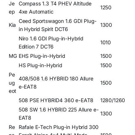
Je
Compass 1.3 T4 PHEV Altitude
1250
ep
4xe Automatic
Ceed Sportswagon 1.6 GDI Plug-
Kia
1300
in Hybrid Spirit DCT6
Niro 1.6 GDI Plug-in-Hybrid
1010
Edition 7 DCT6
MG
EHS Plug-in-Hybrid
1500
HS Plug-in-Hybrid
1500
Pe
408/508 1.6 HYBRID 180 Allure
ug
1500
e-EAT8
eot
508 PSE HYBRID4 360 e-EAT8
1280/1260
508 SW 1.6 HYBRID 225 Allure e-
1300
EAT8
Re
Rafale E-Tech Plug-in Hybrid 300