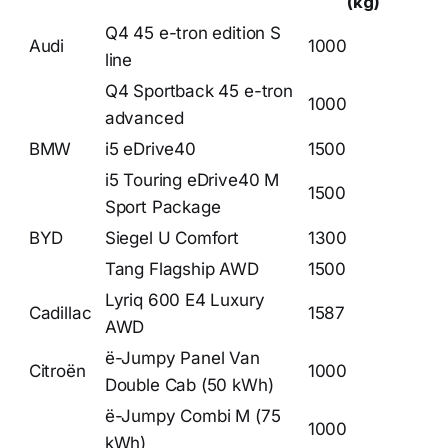
(kg)
Q4 45 e-tron edition S
Audi
1000
line
Q4 Sportback 45 e-tron
1000
advanced
BMW
i5 eDrive40
1500
i5 Touring eDrive40 M
1500
Sport Package
BYD
Siegel U Comfort
1300
Tang Flagship AWD
1500
Lyriq 600 E4 Luxury
Cadillac
1587
AWD
ë-Jumpy Panel Van
Citroën
1000
Double Cab (50 kWh)
ë-Jumpy Combi M (75
1000
kWh)