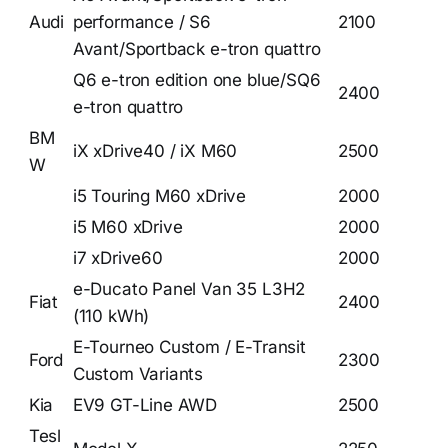
Audi
performance / S6
2100
Avant/Sportback e-tron quattro
Q6 e-tron edition one blue/SQ6
2400
e-tron quattro
BM
iX xDrive40 / iX M60
2500
W
i5 Touring M60 xDrive
2000
i5 M60 xDrive
2000
i7 xDrive60
2000
e-Ducato Panel Van 35 L3H2
Fiat
2400
(110 kWh)
E-Tourneo Custom / E-Transit
Ford
2300
Custom Variants
Kia
EV9 GT-Line AWD
2500
Tesl