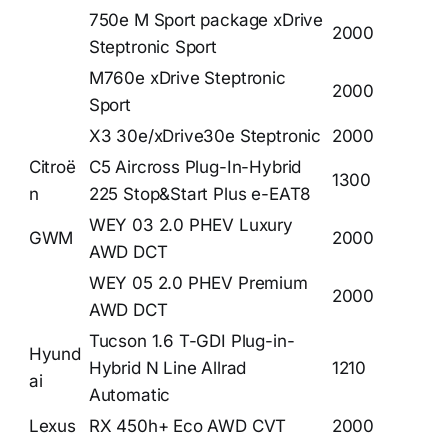
750e M Sport package xDrive
2000
Steptronic Sport
M760e xDrive Steptronic
2000
Sport
X3 30e/xDrive30e Steptronic
2000
Citroë
C5 Aircross Plug-In-Hybrid
1300
n
225 Stop&Start Plus e-EAT8
WEY 03 2.0 PHEV Luxury
GWM
2000
AWD DCT
WEY 05 2.0 PHEV Premium
2000
AWD DCT
Tucson 1.6 T-GDI Plug-in-
Hyund
Hybrid N Line Allrad
1210
ai
Automatic
Lexus
RX 450h+ Eco AWD CVT
2000