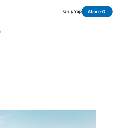
Giriş Yap
Abone Ol
i