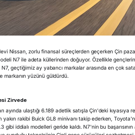
evi Nissan, zorlu finansal süreçlerden geçerken Çin paz
odeli N7 ile adeta küllerinden doğuyor. Özellikle gençlerin
n N7, geçtiğimiz ay yabancı markalar arasında en çok sat
 ve markanın yüzünü güldürdü.
si Zirvede
n ayında ulaştığı 6.189 adetlik satışla Çin'deki kıyasıya re
n yakın rakibi Buick GL8 minivanı takip ederken, Toyota'
 gibi iddialı modelleri geride kaldı. N7'nin bu başarısının