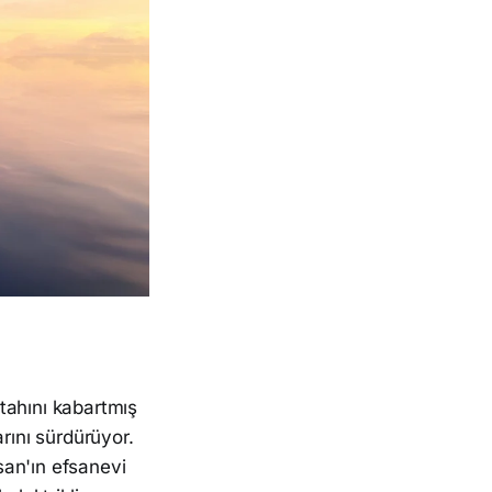
ştahını kabartmış
rını sürdürüyor.
ssan'ın efsanevi