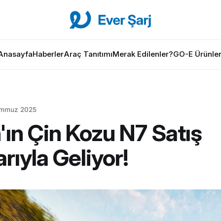
Anasayfa
Haberler
Araç Tanıtımı
Merak Edilenler?
GO-E Ürünler
emmuz 2025
'ın Çin Kozu N7 Satış
rıyla Geliyor!