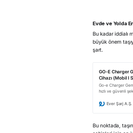
Evde ve Yolda En
Bu kadar iddialı 
büyük önem taşıyo
şart.
GO-E Charger Ge
Cihazı (Mobil I 
Go-e Charger Gemini
hızlı ve güvenli şe
IP65 koruma ve mo
Ever Şarj A.Ş.
Bu noktada, taşına