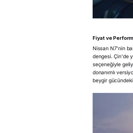
Fiyat ve Perfor
Nissan N7'nin ba
dengesi. Çin'de ya
seçeneğiyle geliy
donanımlı versiy
beygir gücündeki 