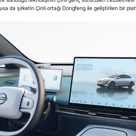
e sunduğu teknolojinin Çinli genç sürücüleri cezbetmesi 
sa da şirketin Çinli ortağı Dongfeng ile geliştirilen bir pla