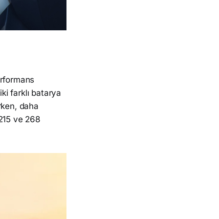
erformans
ki farklı batarya
rken, daha
 215 ve 268