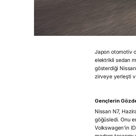
Japon otomotiv d
elektrikli sedan m
gösterdiği Nissa
zirveye yerleşti
Gençlerin Gözde
Nissan N7, Hazira
göğüsledi. Onu e
Volkswagen'in ID.3