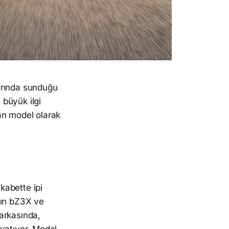
arında sunduğu
 büyük ilgi
an model olarak
kabette ipi
nın bZ3X ve
 arkasında,