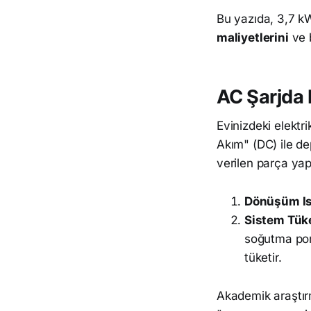
Bu yazıda, 3,7 kW
maliyetlerini
ve b
AC Şarjda 
Evinizdeki elektr
Akım" (DC) ile d
verilen parça yap
Dönüşüm Is
Sistem Tüke
soğutma pomp
tüketir.
Akademik araştır