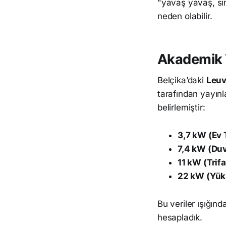
"yavaş yavaş, sin
neden olabilir.
Akademik V
Belçika’daki
Leuv
tarafından yayınla
belirlemiştir:
3,7 kW (Ev T
7,4 kW (Duv
11 kW (Trifa
22 kW (Yük
Bu veriler ışığın
hesapladık.