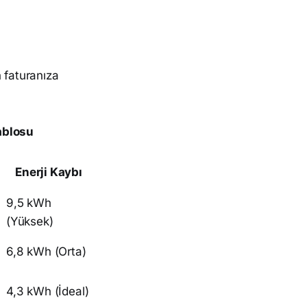
 faturanıza
ablosu
Enerji Kaybı
9,5 kWh
(Yüksek)
6,8 kWh (Orta)
4,3 kWh (İdeal)