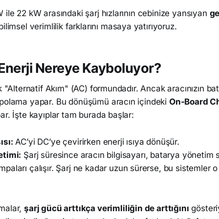
 ile 22 kW arasındaki şarj hızlarının cebinize yansıyan
ge
ilimsel verimlilik farklarını masaya yatırıyoruz.
Enerji Nereye Kayboluyor?
ik "Alternatif Akım" (AC) formundadır. Ancak aracınızın ba
epolama yapar. Bu dönüşümü aracın içindeki
On-Board C
ar. İşte kayıplar tam burada başlar:
ısı:
AC’yi DC’ye çevirirken enerji ısıya dönüşür.
timi:
Şarj süresince aracın bilgisayarı, batarya yönetim 
aları çalışır. Şarj ne kadar uzun sürerse, bu sistemler o
malar,
şarj gücü arttıkça verimliliğin de arttığını
gösteriy