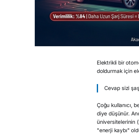
Elektrikli bir ot
doldurmak için e
Cevap sizi şaşı
Çoğu kullanıcı, b
diye düşünür. Anc
üniversitelerinin
"enerji kaybı" old