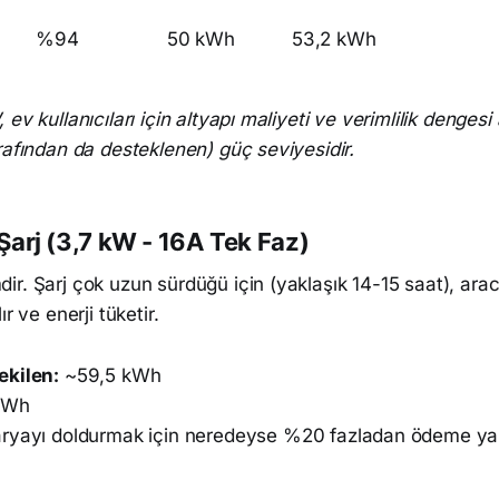
%94
50 kWh
53,2 kWh
ev kullanıcıları için altyapı maliyeti ve verimlilik denges
rafından da desteklenen) güç seviyesidir.
e Şarj (3,7 kW - 16A Tek Faz)
r. Şarj çok uzun sürdüğü için (yaklaşık 14-15 saat), arac
r ve enerji tüketir.
ekilen:
~59,5 kWh
kWh
ryayı doldurmak için neredeyse %20 fazladan ödeme yap