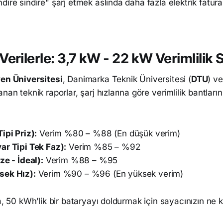
dire sindire" şarj etmek aslında daha fazla elektrik fatu
erilerle: 3,7 kW - 22 kW Verimlilik 
en Üniversitesi
, Danimarka Teknik Üniversitesi (
DTU
) v
nan teknik raporlar, şarj hızlarına göre verimlilik bantların
ipi Priz):
Verim %80 – %88 (En düşük verim)
ar Tipi Tek Faz):
Verim %85 – %92
ze - İdeal):
Verim %88 – %95
sek Hız):
Verim %90 – %96 (En yüksek verim)
da, 50 kWh’lik bir bataryayı doldurmak için sayacınızın ne