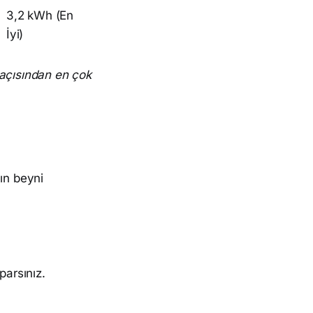
3,2 kWh (En
İyi)
i açısından en çok
ın beyni
arsınız.