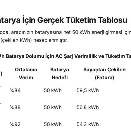
arya İçin Gerçek Tüketim Tablosu
da, aracınızın bataryasına net 50 kWh enerji girmesi için
 (çekilen kWh) hesaplanmıştır.
h Batarya Dolumu İçin AC Şarj Verimlilik ve Tüketim T
Ortalama
Batarya
Sayaçtan Çekilen
C)
Verim
Hedefi
(Fatura)
-
%84
50 kWh
59,5 kWh
-
%88
50 kWh
56,8 kWh
%92
50 kWh
54,3 kWh