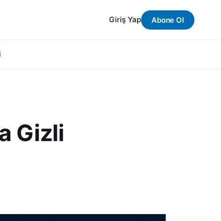
Giriş Yap
Abone Ol
i
a Gizli