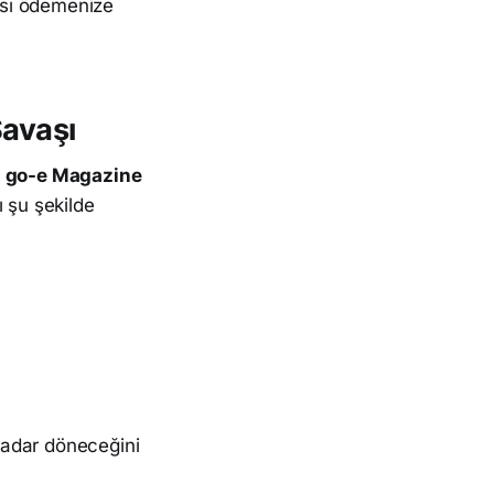
rası ödemenize
Savaşı
e
go-e Magazine
ı şu şekilde
 kadar döneceğini