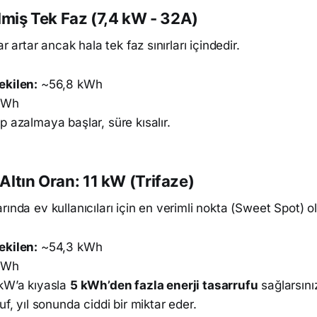
lmiş Tek Faz (7,4 kW - 32A)
ar artar ancak hala tek faz sınırları içindedir.
ekilen:
~56,8 kWh
kWh
 azalmaya başlar, süre kısalır.
Altın Oran: 11 kW (Trifaze)
ında ev kullanıcıları için en verimli nokta (Sweet Spot) ola
ekilen:
~54,3 kWh
kWh
kW’a kıyasla
5 kWh’den fazla enerji tasarrufu
sağlarsını
uf, yıl sonunda ciddi bir miktar eder.