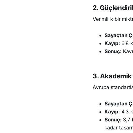
2. Güçlendiri
Verimlilik bir mikt
Sayaçtan Ç
Kayıp:
6,8 
Sonuç:
Kayıp
3. Akademik 
Avrupa standartlar
Sayaçtan Ç
Kayıp:
4,3 
Sonuç:
3,7 
kadar tasarr