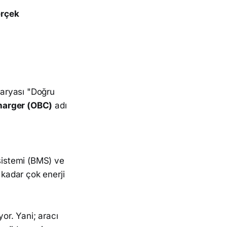
rçek
taryası "Doğru
harger (OBC)
adı
sistemi (BMS) ve
 kadar çok enerji
or. Yani; aracı