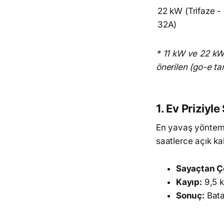
22 kW (Trifaze -
32A)
* 11 kW ve 22 kW, 
önerilen (go-e ta
1. Ev Priziyl
En yavaş yöntemdi
saatlerce açık kalı
Sayaçtan Ç
Kayıp:
9,5 
Sonuç:
Bata