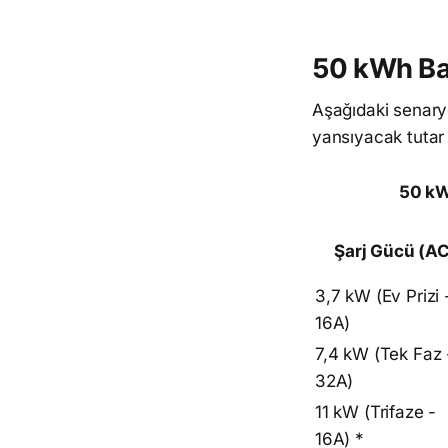
50 kWh Bat
Aşağıdaki senaryo
yansıyacak tutar
50 kW
Şarj Gücü (A
3,7 kW (Ev Prizi 
16A)
7,4 kW (Tek Faz 
32A)
11 kW (Trifaze -
16A) *