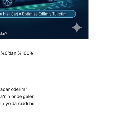
ayı %0’dan %100’e
kadar öderim"
pa’nın önde gelen
n yolda ciddi bir