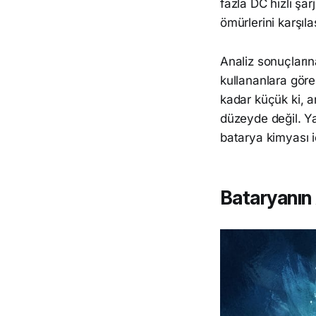
fazla DC hızlı şar
ömürlerini karşıla
Analiz sonuçlarına
kullananlara gör
kadar küçük ki, a
düzeyde değil. Ya
batarya kimyası i
Bataryanın 