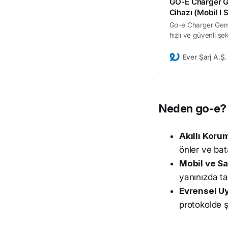
GO-E Charger Ge
Cihazı (Mobil I 
Go-e Charger Gemini
hızlı ve güvenli şe
IP65 koruma ve mo
Ever Şarj A.Ş.
Neden go-e?
Akıllı Koru
önler ve bat
Mobil ve Sa
yanınızda taş
Evrensel U
protokolde şa