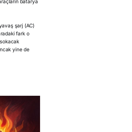
 araçların batarya
 yavaş şarj (AC)
radaki fark o
a sokacak
ancak yine de