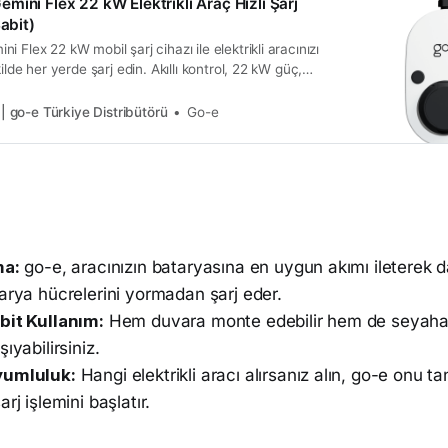
mini Flex 22 kW Elektrikli Araç Hızlı Şarj
Sabit)
 Flex 22 kW mobil şarj cihazı ile elektrikli aracınızı
kilde her yerde şarj edin. Akıllı kontrol, 22 kW güç,
bil kullanım imkânı!
 | go-e Türkiye Distribütörü
Go-e
ma:
go-e, aracınızın bataryasına en uygun akımı ileterek d
arya hücrelerini yormadan şarj eder.
bit Kullanım:
Hem duvara monte edebilir hem de seyahat
ıyabilirsiniz.
yumluluk:
Hangi elektrikli aracı alırsanız alın, go-e onu ta
rj işlemini başlatır.