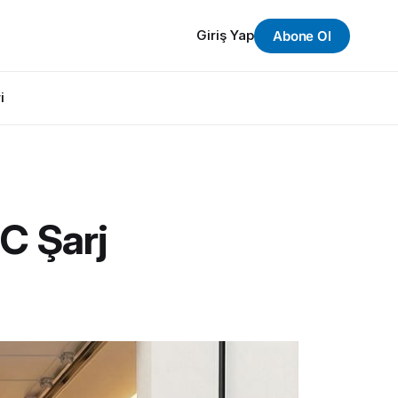
Giriş Yap
Abone Ol
i
DC Şarj