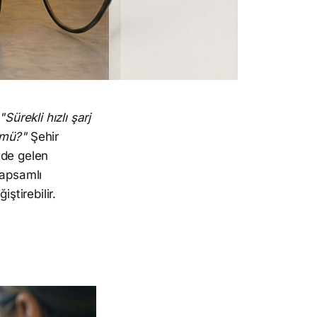
"Sürekli hızlı şarj
r mü?"
Şehir
nde gelen
 kapsamlı
ştirebilir.