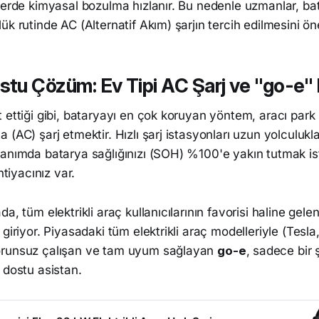
lerde kimyasal bozulma hızlanır. Bu nedenle uzmanlar, bat
ük rutinde AC (Alternatif Akım) şarjın tercih edilmesini ön
tu Çözüm: Ev Tipi AC Şarj ve "go-e" 
 ettiği gibi, bataryayı en çok koruyan yöntem, aracı park
(AC) şarj etmektir. Hızlı şarj istasyonları uzun yolculuklar
anımda batarya sağlığınızı (SOH) %100'e yakın tutmak isti
htiyacınız var.
a, tüm elektrikli araç kullanıcılarının favorisi haline gele
 giriyor. Piyasadaki tüm elektrikli araç modelleriyle (Tesl
orunsuz çalışan ve tam uyum sağlayan
go-e
, sadece bir ş
 dostu asistan.