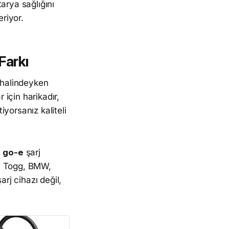
arya sağlığını
eriyor.
Farkı
 halindeyken
 için harikadır,
yorsanız kaliteli
n
go-e
şarj
a, Togg, BMW,
arj cihazı değil,