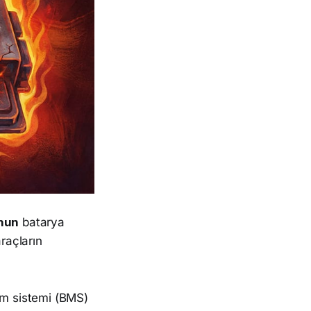
nun
batarya
araçların
tim sistemi (BMS)