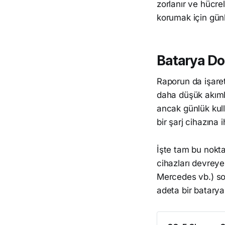
zorlanır ve hücre
korumak için günl
Batarya Dos
Raporun da işaret
daha düşük akımla 
ancak günlük kull
bir şarj cihazına i
İşte tam bu noktad
cihazları devreye
Mercedes vb.) s
adeta bir batarya