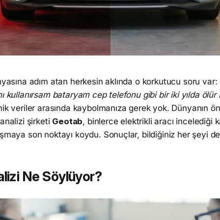
ünyasına adım atan herkesin aklında o korkutucu soru var:
nı kullanırsam bataryam cep telefonu gibi bir iki yılda ölü
knik veriler arasında kaybolmanıza gerek yok. Dünyanın ö
analizi şirketi
Geotab
, binlerce elektrikli aracı incelediği
şmaya son noktayı koydu. Sonuçlar, bildiğiniz her şeyi deği
lizi Ne Söylüyor?