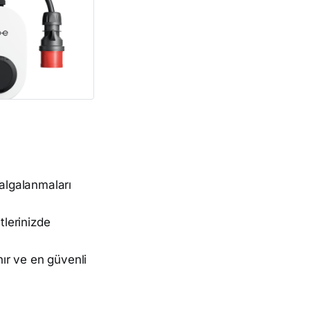
algalanmaları
lerinizde
nır ve en güvenli